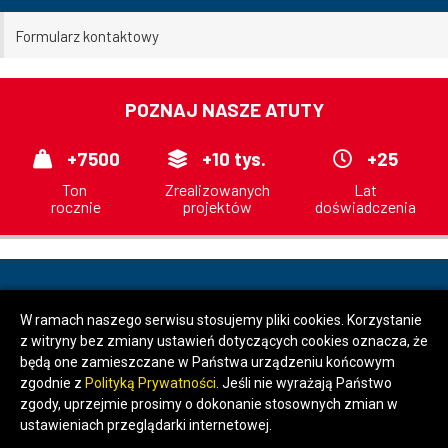
Formularz kontaktowy
POZNAJ NASZE ATUTY
+7500
+10 tys.
+25
Ton
Zrealizowanych
Lat
rocznie
projektów
doświadczenia
© 2026 | TRASKO-STAL Sp. z o. o.
W ramach naszego serwisu stosujemy pliki cookies. Korzystanie
z witryny bez zmiany ustawień dotyczących cookies oznacza, że
będą one zamieszczane w Państwa urządzeniu końcowym
zgodnie z
Polityką Prywatności
. Jeśli nie wyrażają Państwo
zgody, uprzejmie prosimy o dokonanie stosownych zmian w
ustawieniach przeglądarki internetowej.