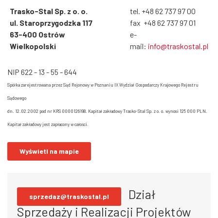
Trasko-Stal Sp. z o. o.
tel. +48 62 737 97 00
ul. Staroprzygodzka 117
fax +48 62 737 97 01
63-400 Ostrów
e-
Wielkopolski
mail:
info@traskostal.pl
NIP 622 - 13 - 55 - 644
Spółka zarejestrowana przez Sąd Rejonowy w Poznaniu IX Wydział Gospodarczy Krajowego Rejestru
Sądowego
dn. 12.02.2002 pod nr KRS
0000126198. Kapitał zakładowy Trasko-Stal Sp. z o. o. wynosi 125 000 PLN.
Kapitał zakładowy jest zapłacony w całości.
Wyświetl na mapie
Dział
sprzedaz@traskostal.pl
Sprzedaży i Realizacji Projektów