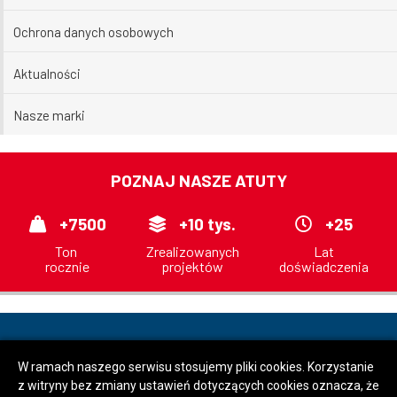
Ochrona danych osobowych
Aktualności
Nasze marki
POZNAJ NASZE ATUTY
+7500
+10 tys.
+25
Ton
Zrealizowanych
Lat
rocznie
projektów
doświadczenia
© 2026 | TRASKO-STAL Sp. z o. o.
W ramach naszego serwisu stosujemy pliki cookies. Korzystanie
z witryny bez zmiany ustawień dotyczących cookies oznacza, że