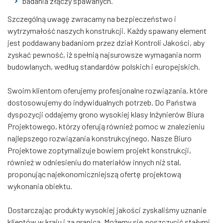
badania złączy spawanych.
Szczególną uwagę zwracamy na bezpieczeństwo i
wytrzymałość naszych konstrukcji. Każdy spawany element
jest poddawany badaniom przez dział Kontroli Jakości, aby
zyskać pewność, iż spełnią najsurowsze wymagania norm
budowlanych, według standardów polskich i europejskich.
Swoim klientom oferujemy profesjonalne rozwiązania, które
dostosowujemy do indywidualnych potrzeb. Do Państwa
dyspozycji oddajemy grono wysokiej klasy Inżynierów Biura
Projektowego, którzy oferują również pomoc w znalezieniu
najlepszego rozwiązania konstrukcyjnego. Nasze Biuro
Projektowe zoptymalizuje bowiem projekt konstrukcji,
również w odniesieniu do materiałów innych niż stal,
proponując najekonomiczniejszą ofertę projektową
wykonania obiektu.
Dostarczając produkty wysokiej jakości zyskaliśmy uznanie
klientów w kraju i za granicą. Możemy się poszczycić stałymi