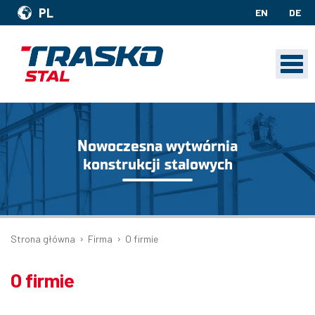
PL
EN
DE
Nowoczesna wytwórnia
konstrukcji stalowych
›
›
Strona główna
Firma
O firmie
O firmie