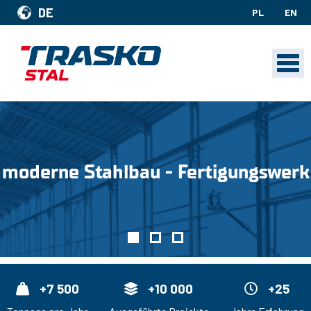
DE
PL
EN
au - Fertigungswerk
Ihre Vision
+7 500
+10 000
+25