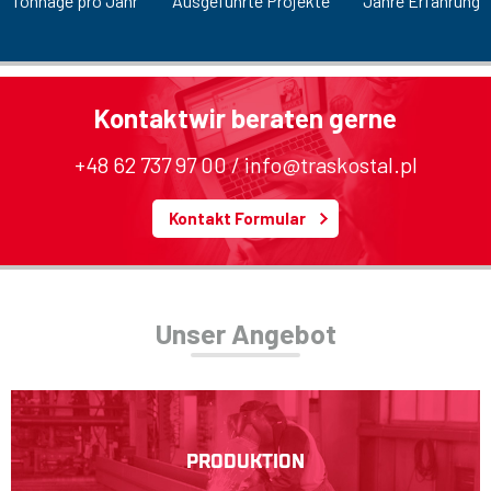
Tonnage pro Jahr
Ausgeführte Projekte
Jahre Erfahrung
Kontakt
wir beraten gerne
+48 62 737 97 00 / info@traskostal.pl
Kontakt Formular
Unser Angebot
PRODUKTION