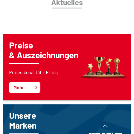
Aktuelles
Preise
& Auszeichnungen
Professionalität = Erfolg
Mehr
Unsere
Marken